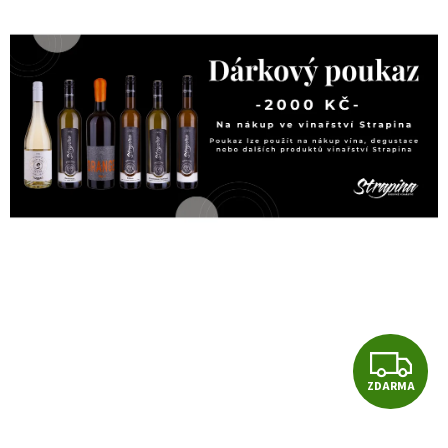
Z
ZDARMA
D