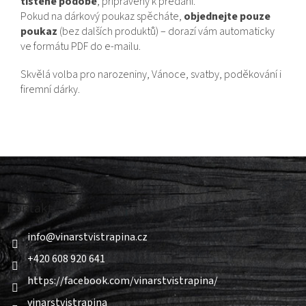
tištěné podobě
, připravený k předání.
Pokud na dárkový poukaz spěcháte,
objednejte pouze
poukaz
(bez dalších produktů) – dorazí vám automaticky
ve formátu PDF do e-mailu.
Skvělá volba pro narozeniny, Vánoce, svatby, poděkování i
firemní dárky.
Z
á
p
a
Kontakt
t
í
info
@
vinarstvistrapina.cz
+420 608 920 641
https://facebook.com/vinarstvistrapina/
vinarstvistrapina