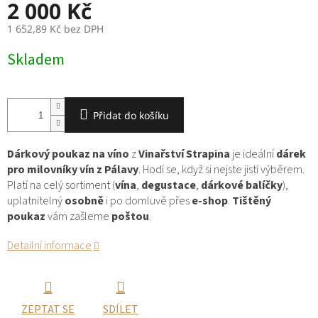
A
2 000 Kč
R
1 652,89 Kč bez DPH
Měrná
M
Skladem
cena:
A
Přidat do košíku
Dárkový poukaz na víno
z
Vinařství Strapina
je ideální
dárek
pro milovníky vín z Pálavy
. Hodí se, když si nejste jistí výběrem.
Platí na celý sortiment (
vína
,
degustace
,
dárkové balíčky
),
uplatnitelný
osobně
i po domluvě přes
e-shop
.
Tištěný
poukaz
vám zašleme
poštou
.
Detailní informace
ZEPTAT SE
SDÍLET