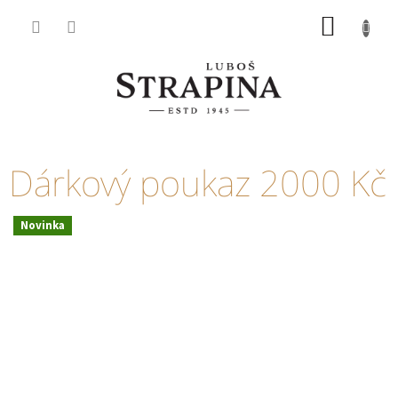
Přejít
NÁKUP
na
KOŠÍK
obsah
Dárkový poukaz 2000 Kč
Novinka