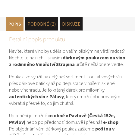
POPIS
PODOBNÉ (2)
DISKUZE
Detailní popis produktu
Nevíte, které víno by udělalo vašim blízkým největší radost?
Nechte to na nich – s naším
dárkovým poukazem na víno
z rodinného Vinařství Strapina
určitě nešlápnete vedle.
Poukaz lze využít na celý náš sortiment – od lahvových vín
přes dárkové balíčky až po degustace v našem sklepě
nebo vinohradu. Je to krásný dárek pro milovníky
autentických vín z Pálavy
, který umožní obdarovaným
vybrat si přesně to, co jim chutná.
Uplatnění je možné
osobně v Pavlově (Česká 152e,
PAvlov)
nebo po předchozí domluvě i přes náš
e-shop
.
Po objednání vám dárkový poukaz zašleme
poštou v