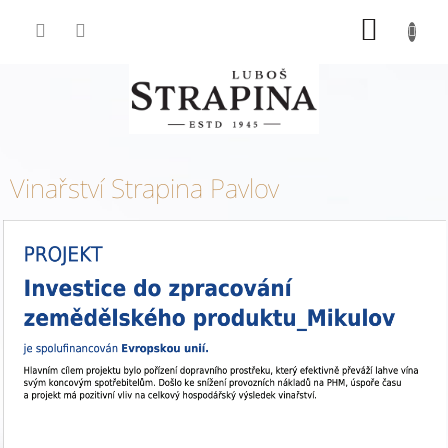
Přejít
NÁKUP
na
KOŠÍK
obsah
Vinařství Strapina Pavlov