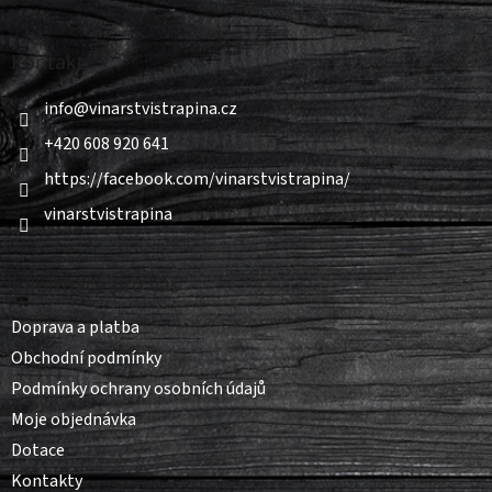
á
p
a
Kontakt
t
í
info
@
vinarstvistrapina.cz
+420 608 920 641
https://facebook.com/vinarstvistrapina/
vinarstvistrapina
Informace pro vás
Doprava a platba
Obchodní podmínky
Podmínky ochrany osobních údajů
Moje objednávka
Dotace
Kontakty