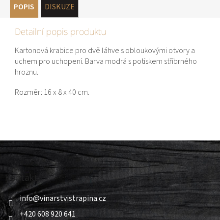
POPIS
DISKUZE
Detailní popis produktu
Kartonová krabice pro dvě láhve s obloukovými otvory a
uchem pro uchopení. Barva modrá s potiskem stříbrného
hroznu.
Rozměr: 16 x 8 x 40 cm.
Z
á
p
a
Kontakt
t
í
info
@
vinarstvistrapina.cz
+420 608 920 641