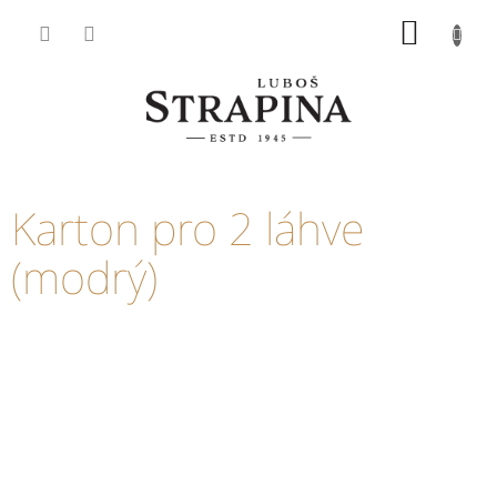
Přejít
NÁKUP
na
KOŠÍK
obsah
Karton pro 2 láhve
(modrý)