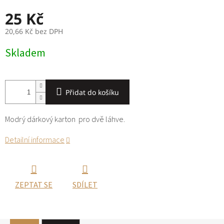
25 Kč
20,66 Kč bez DPH
Měrná
Skladem
cena:
Přidat do košíku
Modrý dárkový karton pro dvě láhve.
Detailní informace
ZEPTAT SE
SDÍLET