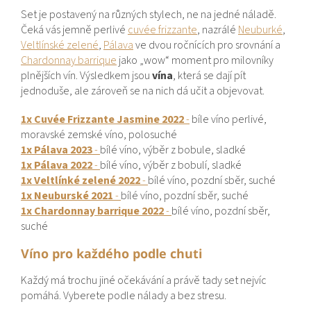
Set je postavený na různých stylech, ne na jedné náladě.
Čeká vás jemně perlivé
cuvée frizzante
, nazrálé
Neuburké
,
Veltlínské zelené
,
Pálava
ve dvou ročnících pro srovnání a
Chardonnay barrique
jako „wow“ moment pro milovníky
plnějších vín. Výsledkem jsou
vína
, která se dají pít
jednoduše, ale zároveň se na nich dá učit a objevovat.
1x Cuvée Frizzante Jasmine 2022
-
bíle víno perlivé,
moravské zemské víno, polosuché
1x Pálava 2023
-
bílé víno, výběr z bobule, sladké
1x Pálava 2022
-
bílé víno, výběr z bobulí, sladké
1x Veltlínké zelené 2022
-
bílé víno, pozdní sběr, suché
1x Neuburské 2021
-
bílé víno, pozdní sběr, suché
1x Chardonnay barrique 2022
-
bílé víno, pozdní sběr,
suché
Víno pro každého podle chuti
Každý má trochu jiné očekávání a právě tady set nejvíc
pomáhá. Vyberete podle nálady a bez stresu.