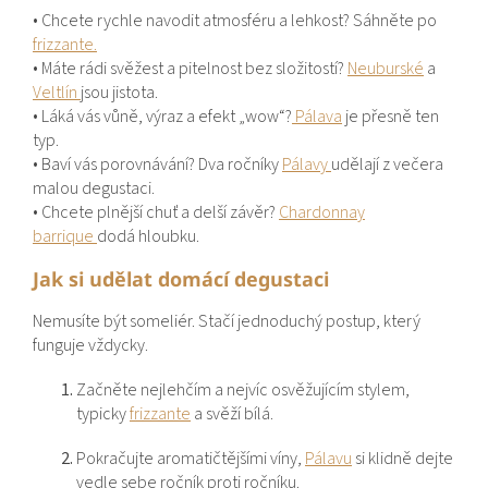
• Chcete rychle navodit atmosféru a lehkost? Sáhněte po
frizzante.
• Máte rádi svěžest a pitelnost bez složitostí?
Neuburské
a
Veltlín
jsou jistota.
• Láká vás vůně, výraz a efekt „wow“?
Pálava
je přesně ten
typ.
• Baví vás porovnávání? Dva ročníky
Pálavy
udělají z večera
malou degustaci.
• Chcete plnější chuť a delší závěr?
Chardonnay
barrique
dodá hloubku.
Jak si udělat domácí degustaci
Nemusíte být someliér. Stačí jednoduchý postup, který
funguje vždycky.
Začněte nejlehčím a nejvíc osvěžujícím stylem,
typicky
frizzante
a svěží bílá.
Pokračujte aromatičtějšími víny,
Pálavu
si klidně dejte
vedle sebe ročník proti ročníku.