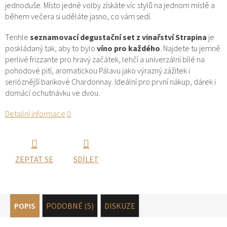
jednoduše. Místo jedné volby získáte víc stylů na jednom místě a
během večera si uděláte jasno, co vám sedí.
Tenhle
seznamovací degustační set z vinařství Strapina
je
poskládaný tak, aby to bylo
víno pro každého
. Najdete tu jemně
perlivé frizzante pro hravý začátek, lehčí a univerzální bílé na
pohodové pití, aromatickou Pálavu jako výrazný zážitek i
serióznější barikové Chardonnay. Ideální pro první nákup, dárek i
domácí ochutnávku ve dvou.
Detailní informace
ZEPTAT SE
SDÍLET
POPIS
PODOBNÉ (5)
DISKUZE