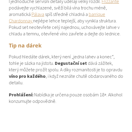
I jednoduché servisní detaily udělají velký rozdíl.
Frizzante
podávejte vychlazené, svěží bílá vína trochu méně,
aromatická
Pálava
spíš středně chladná a
barrique
Chardonnay
nejlépe lehce teplejší, aby vynikla struktura.
Pokud set neotevřete celý najednou, uchovávejte lahve v
chladu a temnu, otevřené víno zavřete a dejte do lednice.
Tip na dárek
Pokud hledáte dárek, který není „jedna lahev a konec“,
tohle je sázka na jistotu.
Degustační set
dává zážitek,
který můžete prožít spolu. A díky rozmanitosti je to opravdu
víno pro každého
, i když neznáte chutě obdarovaného do
detailu.
Prohlášení:
Nabídka je určena pouze osobám 18+. Alkohol
konzumujte odpovědně.