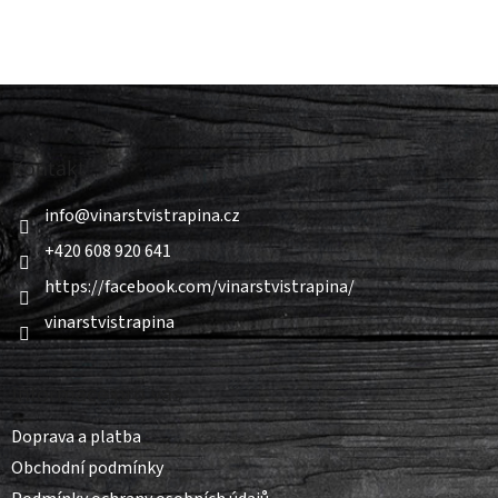
Z
á
p
a
Kontakt
t
í
info
@
vinarstvistrapina.cz
+420 608 920 641
https://facebook.com/vinarstvistrapina/
vinarstvistrapina
Informace pro vás
Doprava a platba
Obchodní podmínky