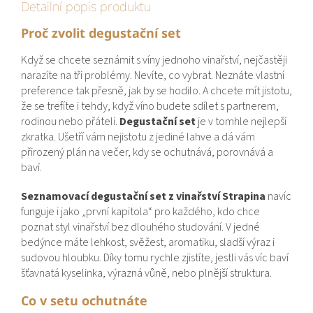
Detailní popis produktu
Proč zvolit degustační set
Když se chcete seznámit s víny jednoho vinařství, nejčastěji
narazíte na tři problémy. Nevíte, co vybrat. Neznáte vlastní
preference tak přesně, jak by se hodilo. A chcete mít jistotu,
že se trefíte i tehdy, když víno budete sdílet s partnerem,
rodinou nebo přáteli.
Degustační set
je v tomhle nejlepší
zkratka. Ušetří vám nejistotu z jediné lahve a dá vám
přirozený plán na večer, kdy se ochutnává, porovnává a
baví.
Seznamovací degustační set z vinařství Strapina
navíc
funguje i jako „první kapitola“ pro každého, kdo chce
poznat styl vinařství bez dlouhého studování. V jedné
bedýnce máte lehkost, svěžest, aromatiku, sladší výraz i
sudovou hloubku. Díky tomu rychle zjistíte, jestli vás víc baví
šťavnatá kyselinka, výrazná vůně, nebo plnější struktura.
Co v setu ochutnáte