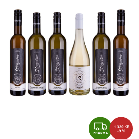
Z
1 320 Kč
–9 %
ZDARMA