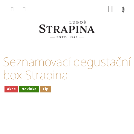
Přejít
NÁKUP
na
KOŠÍK
obsah
Seznamovací degustační
box Strapina
Akce
Novinka
Tip