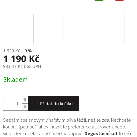
D
A
R
M
A
1 320 Kč
–9 %
1 190 Kč
983,47 Kč bez DPH
Měrná
Skladem
cena:
Přidat do košíku
Seznámit se s novým vinařstvím bývá těžší, než se zdá. Nechcete
koupit „špatnou“ lahev, neznáte preference a zároveň chcete
víno, které udělá radost hned napoprvé.
Degustační set
to řeší