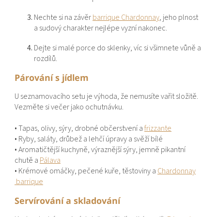
Nechte si na závěr
barrique Chardonnay
, jeho plnost
a sudový charakter nejlépe vyzní nakonec.
Dejte si malé porce do sklenky, víc si všimnete vůně a
rozdílů.
Párování s jídlem
U seznamovacího setu je výhoda, že nemusíte vařit složitě.
Vezměte si večer jako ochutnávku.
• Tapas, olivy, sýry, drobné občerstvení a
frizzante
• Ryby, saláty, drůbež a lehčí úpravy a svěží bílé
• Aromatičtější kuchyně, výraznější sýry, jemně pikantní
chutě a
Pálava
• Krémové omáčky, pečené kuře, těstoviny a
Chardonnay
barrique
Servírování a skladování