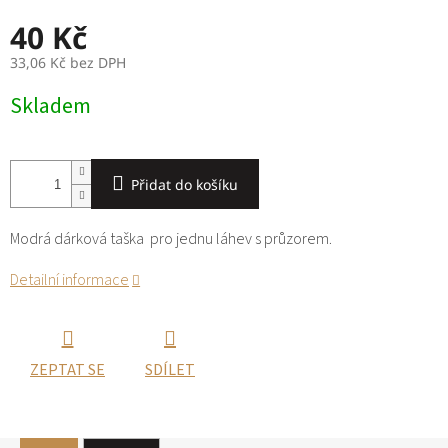
40 Kč
33,06 Kč bez DPH
Měrná
Skladem
cena:
Přidat do košíku
Modrá dárková taška pro jednu láhev s průzorem.
Detailní informace
ZEPTAT SE
SDÍLET