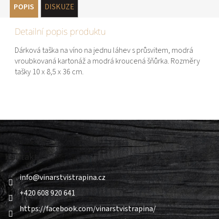
POPIS
DISKUZE
Detailní popis produktu
Dárková taška na víno na jednu láhev s průsvitem, modrá
vroubkovaná kartonáž a modrá kroucená šňůrka. Rozměry
tašky 10 x 8,5 x 36 cm.
Z
á
p
a
Kontakt
t
í
info
@
vinarstvistrapina.cz
+420 608 920 641
https://facebook.com/vinarstvistrapina/