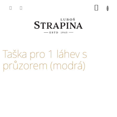
Přejít
NÁKUP
na
KOŠÍK
obsah
Taška pro 1 láhev s
průzorem (modrá)